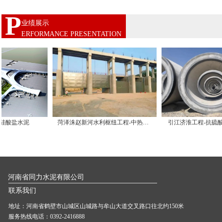
P
业绩展示
上一页
ERFORMANCE PRESENTATION
泥
菏泽洙赵新河水利枢纽工程-中热硅酸盐水泥
引江济淮工程-抗硫酸盐硅酸
河南省同力水泥有限公司
联系我们
地址：河南省鹤壁市山城区山城路与牟山大道交叉路口往北约150米
服务热线电话：0392-2416888